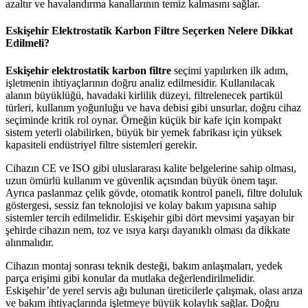
azaltır ve havalandırma kanallarının temiz kalmasını sağlar.
Eskişehir Elektrostatik Karbon Filtre Seçerken Nelere Dikkat
Edilmeli?
Eskişehir elektrostatik karbon filtre
seçimi yapılırken ilk adım,
işletmenin ihtiyaçlarının doğru analiz edilmesidir. Kullanılacak
alanın büyüklüğü, havadaki kirlilik düzeyi, filtrelenecek partikül
türleri, kullanım yoğunluğu ve hava debisi gibi unsurlar, doğru cihaz
seçiminde kritik rol oynar. Örneğin küçük bir kafe için kompakt
sistem yeterli olabilirken, büyük bir yemek fabrikası için yüksek
kapasiteli endüstriyel filtre sistemleri gerekir.
Cihazın CE ve ISO gibi uluslararası kalite belgelerine sahip olması,
uzun ömürlü kullanım ve güvenlik açısından büyük önem taşır.
Ayrıca paslanmaz çelik gövde, otomatik kontrol paneli, filtre doluluk
göstergesi, sessiz fan teknolojisi ve kolay bakım yapısına sahip
sistemler tercih edilmelidir. Eskişehir gibi dört mevsimi yaşayan bir
şehirde cihazın nem, toz ve ısıya karşı dayanıklı olması da dikkate
alınmalıdır.
Cihazın montaj sonrası teknik desteği, bakım anlaşmaları, yedek
parça erişimi gibi konular da mutlaka değerlendirilmelidir.
Eskişehir’de yerel servis ağı bulunan üreticilerle çalışmak, olası arıza
ve bakım ihtiyaçlarında işletmeye büyük kolaylık sağlar. Doğru