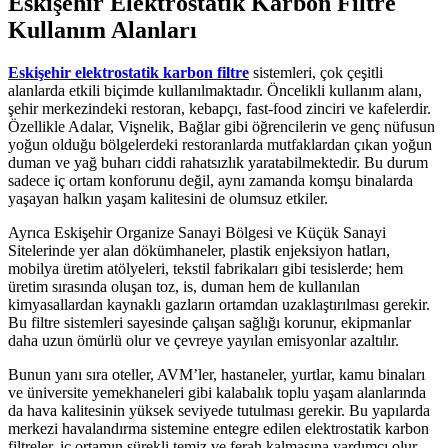
Eskişehir Elektrostatik Karbon Filtre
Kullanım Alanları
Eskişehir elektrostatik karbon filtre
sistemleri, çok çeşitli
alanlarda etkili biçimde kullanılmaktadır. Öncelikli kullanım alanı,
şehir merkezindeki restoran, kebapçı, fast-food zinciri ve kafelerdir.
Özellikle Adalar, Vişnelik, Bağlar gibi öğrencilerin ve genç nüfusun
yoğun olduğu bölgelerdeki restoranlarda mutfaklardan çıkan yoğun
duman ve yağ buharı ciddi rahatsızlık yaratabilmektedir. Bu durum
sadece iç ortam konforunu değil, aynı zamanda komşu binalarda
yaşayan halkın yaşam kalitesini de olumsuz etkiler.
Ayrıca Eskişehir Organize Sanayi Bölgesi ve Küçük Sanayi
Sitelerinde yer alan dökümhaneler, plastik enjeksiyon hatları,
mobilya üretim atölyeleri, tekstil fabrikaları gibi tesislerde; hem
üretim sırasında oluşan toz, is, duman hem de kullanılan
kimyasallardan kaynaklı gazların ortamdan uzaklaştırılması gerekir.
Bu filtre sistemleri sayesinde çalışan sağlığı korunur, ekipmanlar
daha uzun ömürlü olur ve çevreye yayılan emisyonlar azaltılır.
Bunun yanı sıra oteller, AVM’ler, hastaneler, yurtlar, kamu binaları
ve üniversite yemekhaneleri gibi kalabalık toplu yaşam alanlarında
da hava kalitesinin yüksek seviyede tutulması gerekir. Bu yapılarda
merkezi havalandırma sistemine entegre edilen elektrostatik karbon
filtreler, iç ortamın sürekli temiz ve ferah kalmasına yardımcı olur.