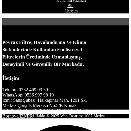
Kullanım Alanları
Blog
İletişim
Poyraz Filtre, Havalandırma Ve Klima
Sistemlerinde Kullanılan Endüstriyel
Filtrelerin Üretiminde Uzmanlaşmış,
Deneyimli Ve Güvenilir Bir Markadır.
İletişim
Telefon: 0232 469 09 39
WhatsApp: 0536 997 98 19
İzmir Satış Şubesi: Halkapınar Mah. 1201 Sk.
Merkez Çarşı İş Merkezi No:5/B Konak
Fabrika Üretim: 5746/13 Sk. MTK Sitesi No:5
Bornova/İZMİR
Telif Hakkı © 2025 Web Tasarım: 1007 Medya