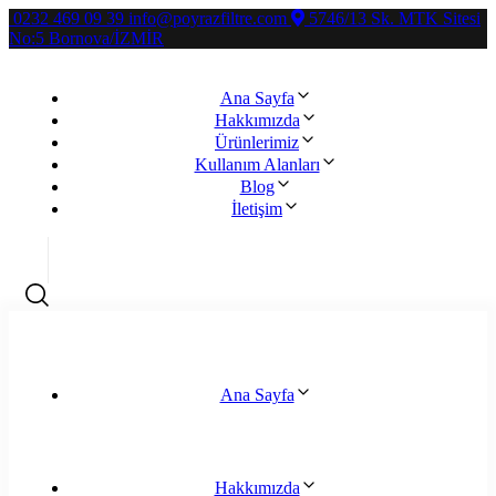
0232 469 09 39
info@poyrazfiltre.com
5746/13 Sk. MTK Sitesi
No:5 Bornova/İZMİR
Ana Sayfa
Hakkımızda
Ürünlerimiz
Kullanım Alanları
Blog
İletişim
Ana Sayfa
Hakkımızda