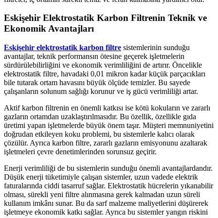
Eskişehir Elektrostatik Karbon Filtrenin Teknik ve
Ekonomik Avantajları
Eskişehir elektrostatik karbon filtre
sistemlerinin sunduğu
avantajlar, teknik performansın ötesine geçerek işletmelerin
sürdürülebilirliğini ve ekonomik verimliliğini de artırır. Öncelikle
elektrostatik filtre, havadaki 0,01 mikron kadar küçük parçacıkları
bile tutarak ortam havasını büyük ölçüde temizler. Bu sayede
çalışanların solunum sağlığı korunur ve iş gücü verimliliği artar.
Aktif karbon filtrenin en önemli katkısı ise kötü kokuların ve zararlı
gazların ortamdan uzaklaştırılmasıdır. Bu özellik, özellikle gıda
üretimi yapan işletmelerde büyük önem taşır. Müşteri memnuniyetini
doğrudan etkileyen koku problemi, bu sistemlerle kalıcı olarak
çözülür. Ayrıca karbon filtre, zararlı gazların emisyonunu azaltarak
işletmeleri çevre denetimlerinden sorunsuz geçirir.
Enerji verimliliği de bu sistemlerin sunduğu önemli avantajlardandır.
Düşük enerji tüketimiyle çalışan sistemler, uzun vadede elektrik
faturalarında ciddi tasarruf sağlar. Elektrostatik hücrelerin yıkanabilir
olması, sürekli yeni filtre alınmasına gerek kalmadan uzun süreli
kullanım imkânı sunar. Bu da sarf malzeme maliyetlerini düşürerek
işletmeye ekonomik katkı sağlar. Ayrıca bu sistemler yangın riskini