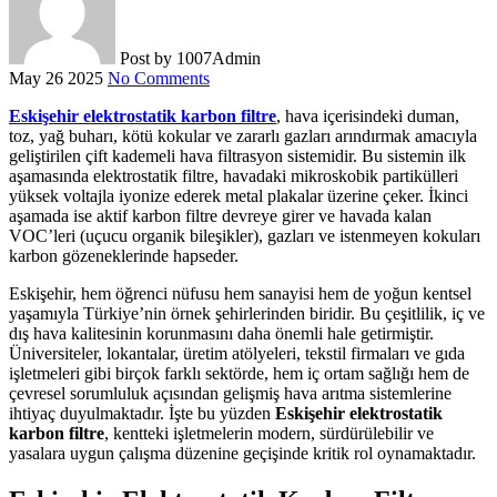
Post by
1007Admin
May 26 2025
No Comments
Eskişehir elektrostatik karbon filtre
, hava içerisindeki duman,
toz, yağ buharı, kötü kokular ve zararlı gazları arındırmak amacıyla
geliştirilen çift kademeli hava filtrasyon sistemidir. Bu sistemin ilk
aşamasında elektrostatik filtre, havadaki mikroskobik partikülleri
yüksek voltajla iyonize ederek metal plakalar üzerine çeker. İkinci
aşamada ise aktif karbon filtre devreye girer ve havada kalan
VOC’leri (uçucu organik bileşikler), gazları ve istenmeyen kokuları
karbon gözeneklerinde hapseder.
Eskişehir, hem öğrenci nüfusu hem sanayisi hem de yoğun kentsel
yaşamıyla Türkiye’nin örnek şehirlerinden biridir. Bu çeşitlilik, iç ve
dış hava kalitesinin korunmasını daha önemli hale getirmiştir.
Üniversiteler, lokantalar, üretim atölyeleri, tekstil firmaları ve gıda
işletmeleri gibi birçok farklı sektörde, hem iç ortam sağlığı hem de
çevresel sorumluluk açısından gelişmiş hava arıtma sistemlerine
ihtiyaç duyulmaktadır. İşte bu yüzden
Eskişehir elektrostatik
karbon filtre
, kentteki işletmelerin modern, sürdürülebilir ve
yasalara uygun çalışma düzenine geçişinde kritik rol oynamaktadır.