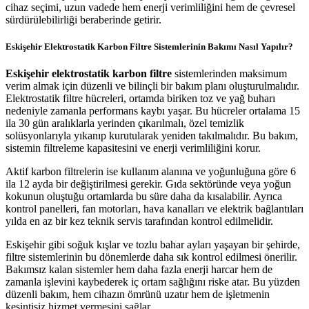
cihaz seçimi, uzun vadede hem enerji verimliliğini hem de çevresel
sürdürülebilirliği beraberinde getirir.
Eskişehir Elektrostatik Karbon Filtre Sistemlerinin Bakımı Nasıl Yapılır?
Eskişehir elektrostatik karbon filtre
sistemlerinden maksimum
verim almak için düzenli ve bilinçli bir bakım planı oluşturulmalıdır.
Elektrostatik filtre hücreleri, ortamda biriken toz ve yağ buharı
nedeniyle zamanla performans kaybı yaşar. Bu hücreler ortalama 15
ila 30 gün aralıklarla yerinden çıkarılmalı, özel temizlik
solüsyonlarıyla yıkanıp kurutularak yeniden takılmalıdır. Bu bakım,
sistemin filtreleme kapasitesini ve enerji verimliliğini korur.
Aktif karbon filtrelerin ise kullanım alanına ve yoğunluğuna göre 6
ila 12 ayda bir değiştirilmesi gerekir. Gıda sektöründe veya yoğun
kokunun oluştuğu ortamlarda bu süre daha da kısalabilir. Ayrıca
kontrol panelleri, fan motorları, hava kanalları ve elektrik bağlantıları
yılda en az bir kez teknik servis tarafından kontrol edilmelidir.
Eskişehir gibi soğuk kışlar ve tozlu bahar ayları yaşayan bir şehirde,
filtre sistemlerinin bu dönemlerde daha sık kontrol edilmesi önerilir.
Bakımsız kalan sistemler hem daha fazla enerji harcar hem de
zamanla işlevini kaybederek iç ortam sağlığını riske atar. Bu yüzden
düzenli bakım, hem cihazın ömrünü uzatır hem de işletmenin
kesintisiz hizmet vermesini sağlar.