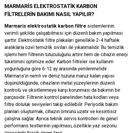
MARMARIS ELEKTROSTATIK KARBON
FILTRELERIN BAKIMI NASIL YAPILIR?
Marmaris elektrostatik karbon filtre
sistemlerinin
verimli şekilde çalışabilmesi için düzenli bakım yapılması
şarttır. Elektrostatik filtre plakaları genellikle 2-4 haftalık
aralıklarla özel temizlik sıvıları ile yıkanmalıdır. Bu temizlik
işlemi hem filtrenin tutuculuğunu artırır hem de cihazın enerji
tüketimini optimize eder. Karbon filtreler ise kullanım
yoğunluğuna göre 6-12 ay arasında yenilenmelidir.
Marmaris’in nemli ve deniz tuzuna maruz kalan yapısı
düşünüldüğünde, cihazların metal yüzeylerinin düzenli
kontrolü ve oksitlenmeye karşı korunması da bakımın bir
parçasıdır. Filtrenin kontrol panelinden hata kodları veya
filtre doluluk seviyeleri takip edilebilir. Periyodik bakım
planları oluşturmak, cihazın ömrünü uzatır ve kesintisiz
çalışma sağlar. Ayrıca teknik servis kontrolleri ile genel
performans testlerinin yapılması, özellikle yaz sezonu
öncesinde büyük önem taşır.