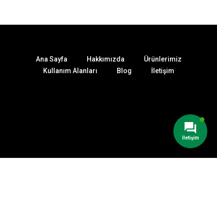
Ana Sayfa
Hakkımızda
Ürünlerimiz
Kullanım Alanları
Blog
İletişim
İletişim
Poyraz Filtre, Havalandırma Ve Klima
Sistemlerinde Kullanılan Endüstriyel
Filtrelerin Üretiminde Uzmanlaşmış,
Deneyimli Ve Güvenilir Bir Markadır.