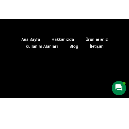
Ana Sayfa
Hakkımızda
Ürünlerimiz
Kullanım Alanları
Blog
İletişim
Poyraz Filtre, Havalandırma Ve Klima
Sistemlerinde Kullanılan Endüstriyel
Filtrelerin Üretiminde Uzmanlaşmış,
Deneyimli Ve Güvenilir Bir Markadır.